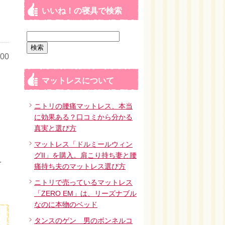
いいね！の寝具で検索
検
索:
00
マットレスについて
ニトリの腰痛マットレス、本当
に効果ある？口コミから分かる
真実と選び方
マットレス「ドルミールウィン
グII」を購入。肩こり持ち妻と腰
を
痛持ち夫のマットレス選び方
ニトリで売っているマットレス
「ZERO EM」は、リーズナブル
なのに本物のベッド
タンスのゲン 男のボンネルコ