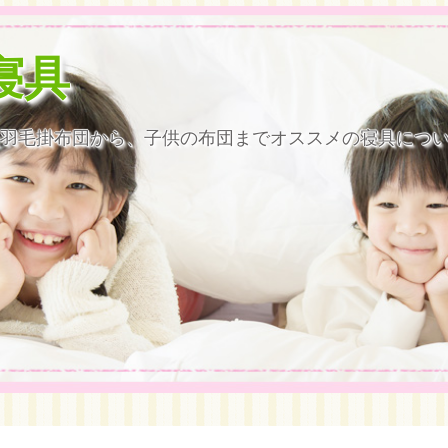
寝具
羽毛掛布団から、子供の布団までオススメの寝具につ