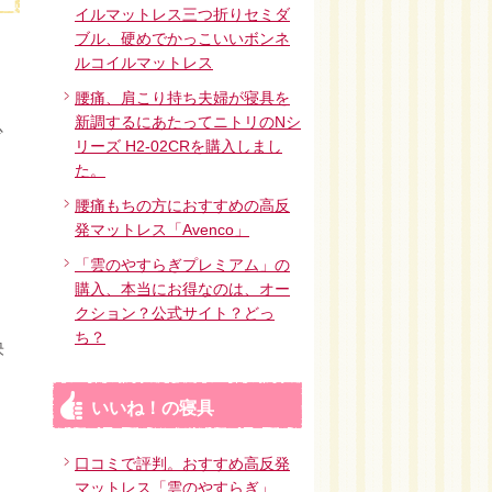
イルマットレス三つ折りセミダ
ブル、硬めでかっこいいボンネ
ルコイルマットレス
腰痛、肩こり持ち夫婦が寝具を
新調するにあたってニトリのNシ
少
リーズ H2-02CRを購入しまし
た。
腰痛もちの方におすすめの高反
発マットレス「Avenco」
う
「雲のやすらぎプレミアム」の
購入、本当にお得なのは、オー
クション？公式サイト？どっ
ち？
快
いいね！の寝具
口コミで評判。おすすめ高反発
マットレス「雲のやすらぎ」