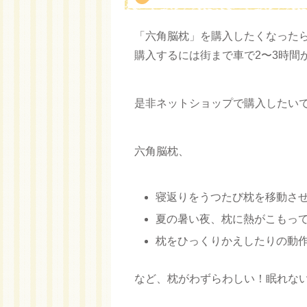
「六角脳枕」を購入したくなった
購入するには街まで車で2〜3時間
是非ネットショップで購入したい
六角脳枕、
寝返りをうつたび枕を移動さ
夏の暑い夜、枕に熱がこもっ
枕をひっくりかえしたりの動
など、枕がわずらわしい！眠れな