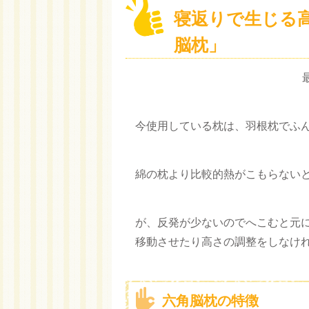
寝返りで生じる
脳枕」
最
今使用している枕は、羽根枕でふ
綿の枕より比較的熱がこもらない
が、反発が少ないのでへこむと元
移動させたり高さの調整をしなけ
六角脳枕の特徴