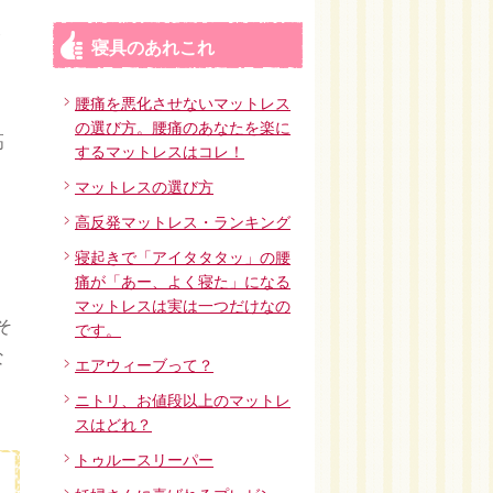
ト
寝具のあれこれ
腰痛を悪化させないマットレス
の選び方。腰痛のあなたを楽に
高
するマットレスはコレ！
マットレスの選び方
高反発マットレス・ランキング
寝起きで「アイタタタッ」の腰
痛が「あー、よく寝た」になる
マットレスは実は一つだけなの
そ
です。
な
エアウィーブって？
ニトリ、お値段以上のマットレ
スはどれ？
トゥルースリーパー