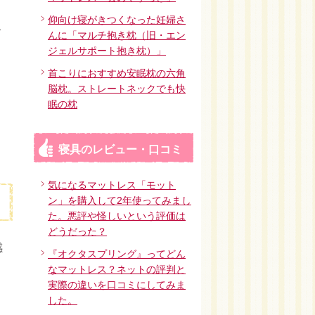
仰向け寝がきつくなった妊婦さ
こ
んに「マルチ抱き枕（旧・エン
ジェルサポート抱き枕）」
首こりにおすすめ安眠枕の六角
脳枕。ストレートネックでも快
眠の枕
寝具のレビュー・口コミ
気になるマットレス「モット
ン」を購入して2年使ってみまし
た。悪評や怪しいという評価は
どうだった？
感
『オクタスプリング』ってどん
なマットレス？ネットの評判と
実際の違いを口コミにしてみま
した。