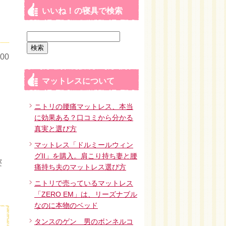
いいね！の寝具で検索
検
索:
00
マットレスについて
ニトリの腰痛マットレス、本当
に効果ある？口コミから分かる
真実と選び方
マットレス「ドルミールウィン
グII」を購入。肩こり持ち妻と腰
寝
痛持ち夫のマットレス選び方
ニトリで売っているマットレス
「ZERO EM」は、リーズナブル
なのに本物のベッド
タンスのゲン 男のボンネルコ