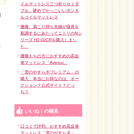
イルマットレス三つ折りセミダ
ブル、硬めでかっこいいボンネ
用
ルコイルマットレス
腰痛、肩こり持ち夫婦が寝具を
新調するにあたってニトリのNシ
リーズ H2-02CRを購入しまし
た
た。
腰痛もちの方におすすめの高反
発マットレス「Avenco」
「雲のやすらぎプレミアム」の
購入、本当にお得なのは、オー
クション？公式サイト？どっ
ち？
いいね！の寝具
き
口コミで評判。おすすめ高反発
マットレス「雲のやすらぎ」