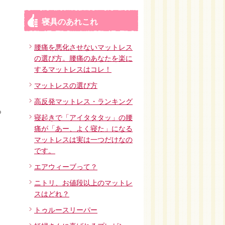
寝具のあれこれ
腰痛を悪化させないマットレス
の選び方。腰痛のあなたを楽に
するマットレスはコレ！
マットレスの選び方
高反発マットレス・ランキング
る
寝起きで「アイタタタッ」の腰
痛が「あー、よく寝た」になる
マットレスは実は一つだけなの
です。
エアウィーブって？
ニトリ、お値段以上のマットレ
スはどれ？
トゥルースリーパー