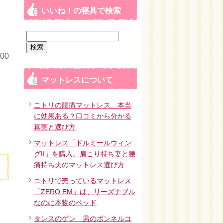
オ
いいね！の寝具で検索
検
索:
00
マットレスについて
ニトリの腰痛マットレス、本当
に効果ある？口コミから分かる
真実と選び方
マットレス「ドルミールウィン
グII」を購入。肩こり持ち妻と腰
痛持ち夫のマットレス選び方
ニトリで売っているマットレス
「ZERO EM」は、リーズナブル
なのに本物のベッド
タンスのゲン 男のボンネルコ