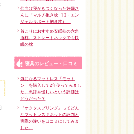
体
仰向け寝がきつくなった妊婦さ
んに「マルチ抱き枕（旧・エン
ジェルサポート抱き枕）」
首こりにおすすめ安眠枕の六角
脳枕。ストレートネックでも快
眠の枕
寝具のレビュー・口コミ
気になるマットレス「モット
ン」を購入して2年使ってみまし
た。悪評や怪しいという評価は
どうだった？
用
『オクタスプリング』ってどん
なマットレス？ネットの評判と
実際の違いを口コミにしてみま
した。