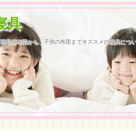
寝具
羽毛掛布団から、子供の布団までオススメの寝具につ