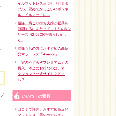
イルマットレス三つ折りセミダ
る
ブル、硬めでかっこいいボンネ
ルコイルマットレス
腰痛、肩こり持ち夫婦が寝具を
新調するにあたってニトリのNシ
リーズ H2-02CRを購入しまし
た。
腰痛もちの方におすすめの高反
を
発マットレス「Avenco」
「雲のやすらぎプレミアム」の
購入、本当にお得なのは、オー
クション？公式サイト？どっ
ち？
ーブ
いいね！の寝具
口コミで評判。おすすめ高反発
マットレス「雲のやすらぎ」